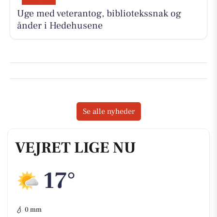
Uge med veterantog, bibliotekssnak og
ånder i Hedehusene
Se alle nyheder
VEJRET LIGE NU
17°
💧
0 mm