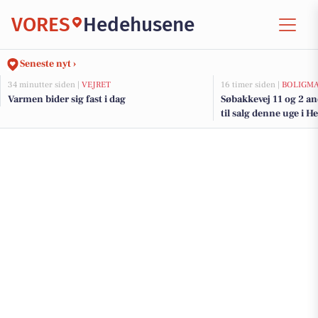
VORES
Hedehusene
Seneste nyt ›
34 minutter siden |
VEJRET
16 timer siden |
BOLIGM
Varmen bider sig fast i dag
Søbakkevej 11 og 2 a
til salg denne uge i H
boligerne her.