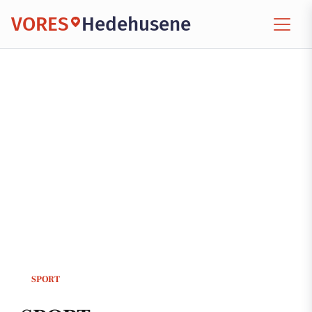
VORES
Hedehusene
SPORT