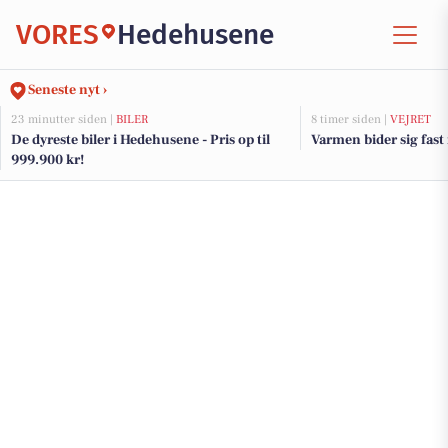
VORES
Hedehusene
Seneste nyt ›
23 minutter siden |
BILER
8 timer siden |
VEJRET
De dyreste biler i Hedehusene - Pris op til
Varmen bider sig fast 
999.900 kr!