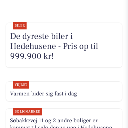
BILER
De dyreste biler i
Hedehusene - Pris op til
999.900 kr!
VEJRET
Varmen bider sig fast i dag
BOLIGMARKED
Søbakkevej 11 og 2 andre boliger er
kommet til salg denne uge i Hedehusene -