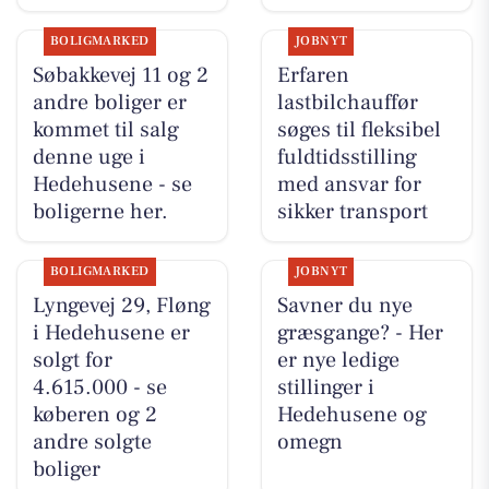
BOLIGMARKED
JOBNYT
Søbakkevej 11 og 2
Erfaren
andre boliger er
lastbilchauffør
kommet til salg
søges til fleksibel
denne uge i
fuldtidsstilling
Hedehusene - se
med ansvar for
boligerne her.
sikker transport
BOLIGMARKED
JOBNYT
Lyngevej 29, Fløng
Savner du nye
i Hedehusene er
græsgange? - Her
solgt for
er nye ledige
4.615.000 - se
stillinger i
køberen og 2
Hedehusene og
andre solgte
omegn
boliger