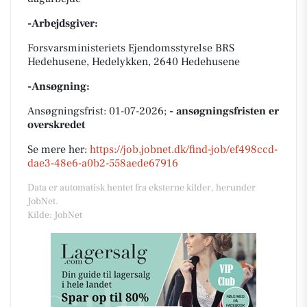
-Arbejdsgiver:
Forsvarsministeriets Ejendomsstyrelse BRS
Hedehusene, Hedelykken, 2640 Hedehusene
-Ansøgning:
Ansøgningsfrist: 01-07-2026;
- ansøgningsfristen er
overskredet
Se mere her:
https://job.jobnet.dk/find-job/ef498ccd-
dae3-48e6-a0b2-558aede67916
Data er automatisk hentet fra eksterne kilder, herunder
JobNet.
Kilde: JobNet