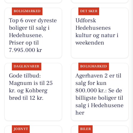
BOLIGMARKED
DET SKER
Top 6 over dyreste
Udforsk
boliger til salg i
Hedehusenes
Hedehusene.
kultur og natur i
Priser op til
weekenden
7.995.000 kr
DAGLIGVARER
BOLIGMARKED
Gode tilbud:
Agerhaven 2 er til
Magnum is til 25
salg for kun
kr. og Kohberg
800.000 kr.: Se de
brød til 12 kr.
billigste boliger til
salg i Hedehusene
her
JOBNYT
BILER