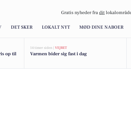
Gratis nyheder fra
dit
lokalområde
V
DET SKER
LOKALT NYT
MØD DINE NABOER
14 timer siden |
VEJRET
s op til
Varmen bider sig fast i dag