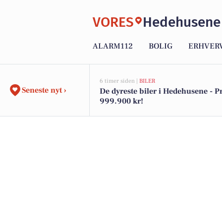
VORES
Hedehusene
ALARM112
BOLIG
ERHVER
6 timer siden |
BILER
Seneste nyt ›
De dyreste biler i Hedehusene - Pri
999.900 kr!