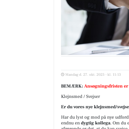
Mandag d. 27. okt. 2025 - kl. 11:13
BEMÆRK:
Ansøgningsfristen er
Klejnsmed / Svejser
Er du vores nye klejnsmed/svejs
Har du lyst og mod på nye udfordri
endnu en
dygtig kollega
. Om du e
afgørende er det, at du kan svejse.