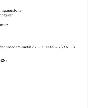
 omgangstone
opgaver
r
ioner
@schroeders-metal.dk - eller tel 46 59 61 13
EN: