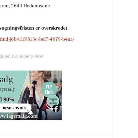
ren, 2640 Hedehusene
søgningsfristen er overskredet
k/find-job/c1f9813c-bef7-4679-b4aa-
kilder, herunder JobNet.