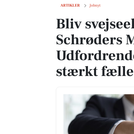
Bliv svejseekspert hos Schrøders Meta
ARTIKLER
Jobnyt
Bliv svejse
Schrøders M
Udfordrend
stærkt fæll