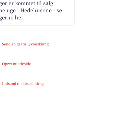
ger er kommet til salg
ne uge i Hedehusene - se
gerne her.
Send en gratis lykønskning
Opret mindeside
Indsend dit læserbidrag