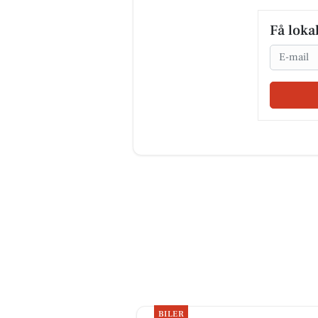
Få loka
Email
BILER