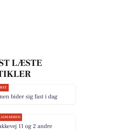
ST LÆSTE
TIKLER
JRET
en bider sig fast i dag
LIGMARKED
kkevej 11 og 2 andre