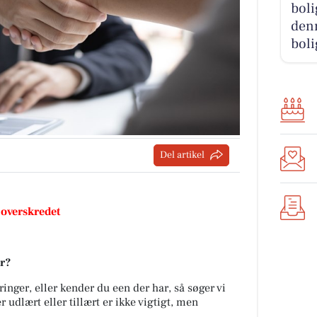
boli
den
boli
Del artikel
 overskredet
er?
nger, eller kender du een der har, så søger vi
r udlært eller tillært er ikke vigtigt, men