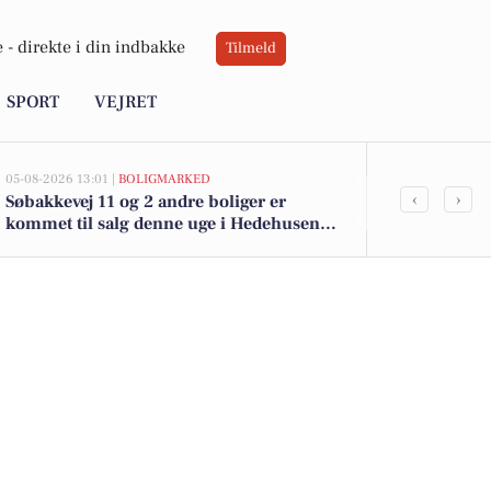
 -
direkte i din indbakke
Tilmeld
SPORT
VEJRET
05-08-2026 13:01 |
BOLIGMARKED
05-08-2026 13:01
‹
›
Søbakkevej 11 og 2 andre boliger er
Top 6 over dy
kommet til salg denne uge i Hedehusene -
Hedehusene. 
se boligerne her.