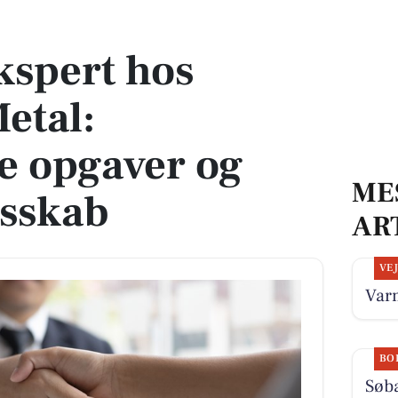
l: Udfordrende opgaver og stærkt fællesskab
ekspert hos
etal:
e opgaver og
ME
esskab
AR
VE
Varm
BO
Søba