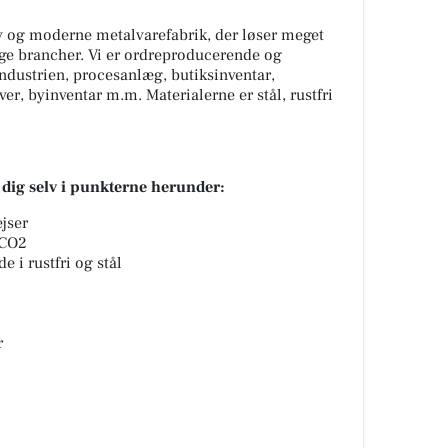
iv og moderne metalvarefabrik, der løser meget
ge brancher. Vi er ordreproducerende og
tindustrien, procesanlæg, butiksinventar,
iver, byinventar m.m. Materialerne er stål, rustfri
 dig selv i punkterne herunder:
jser
 CO2
 i rustfri og stål
r