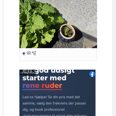
☀️🧼🫧
14. maj 2026