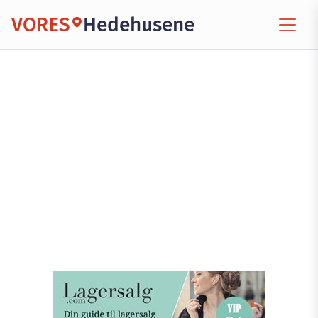
VORES
Hedehusene