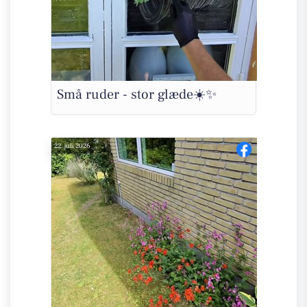
Små ruder - stor glæde☀️✨
22. juli 2026