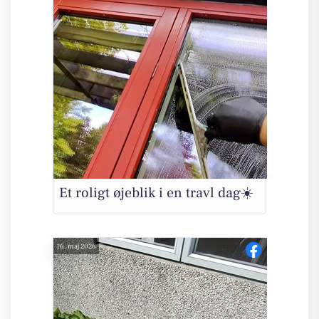
Et roligt øjeblik i en travl dag☀️
16. maj 2026