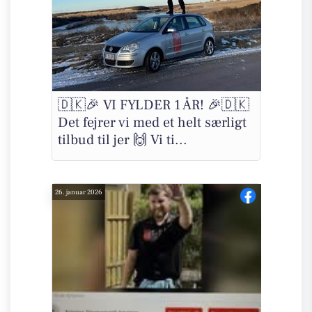
🇩🇰🎉 VI FYLDER 1 ÅR! 🎉🇩🇰
Det fejrer vi med et helt særligt
tilbud til jer 🙌 Vi ti...
26. januar 2026