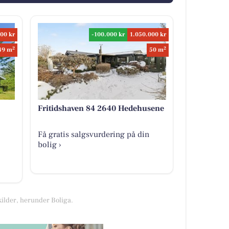
00 kr
-100.000 kr
1.050.000 kr
2
2
49 m
50 m
Fritidshaven 84 2640 Hedehusene
Få gratis salgsvurdering på din
bolig ›
kilder, herunder Boliga.