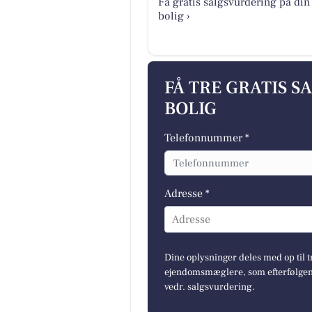
Få gratis salgsvurdering på din
bolig ›
FÅ TRE GRATIS S
BOLIG
Telefonnummer *
Adresse *
Adresse
Dine oplysninger deles med op til t
ejendomsmæglere, som efterfølgend
vedr. salgsvurdering.