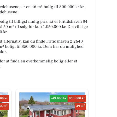
ehusene, er en 46 m² bolig til 800.000 kr kr.,
Hedehusene.
lig til billigst mulig pris, så er Fritidshaven 84
0 m² til salg for kun 1.050.000 kr. Det vil sige
0 kr.
 alternativ, kan du finde Fritidshaven 2 2640
² bolig, til 850.000 kr. Dem har du mulighed
for.
for at finde en overkommelig bolig eller et
!
00 kr
-49.000 kr
850.000 kr
2
2
46 m
49 m