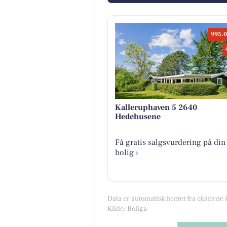
995.0
Kalleruphaven 5 2640
Hedehusene
Få gratis salgsvurdering på din
bolig ›
Data er automatisk hentet fra eksterne 
Kilde: Boliga