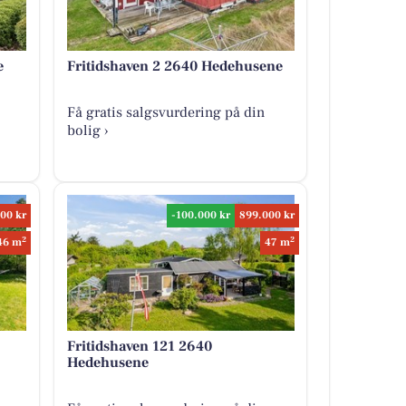
e
Fritidshaven 2 2640 Hedehusene
Få gratis salgsvurdering på din
bolig ›
00 kr
-100.000 kr
899.000 kr
2
2
46 m
47 m
Fritidshaven 121 2640
Hedehusene