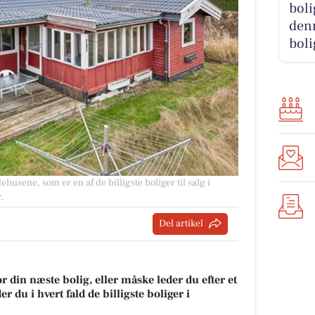
boli
den
boli
husene, som er en af de billigste boliger til salg i
.
Del artikel
r din næste bolig, eller måske leder du efter et
 du i hvert fald de billigste boliger i