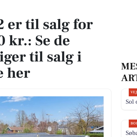
kr.: Se de billigste boliger til salg i Hedehusene her
er til salg for
 kr.: Se de
iger til salg i
ME
 her
AR
VE
Sol 
BO
Søba