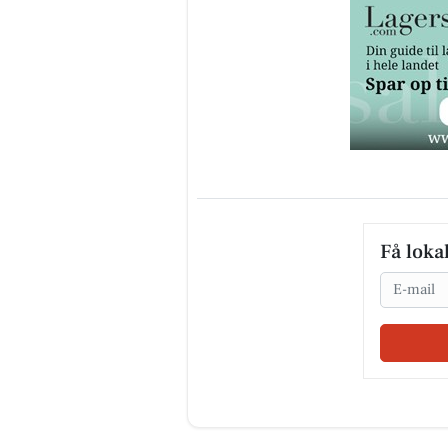
Få loka
Email