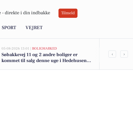
 -
direkte i din indbakke
Tilmeld
SPORT
VEJRET
05-08-2026 13:01 |
BOLIGMARKED
05-08-2026 13:01
‹
›
Søbakkevej 11 og 2 andre boliger er
Top 6 over dy
kommet til salg denne uge i Hedehusene -
Hedehusene. 
se boligerne her.