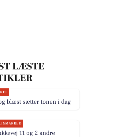
ST LÆSTE
TIKLER
JRET
og blæst sætter tonen i dag
LIGMARKED
kkevej 11 og 2 andre