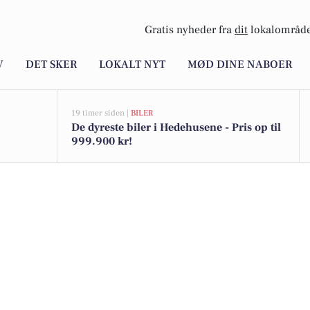
Gratis nyheder fra
dit
lokalområde
V
DET SKER
LOKALT NYT
MØD DINE NABOER
19 timer siden |
BILER
De dyreste biler i Hedehusene - Pris op til
999.900 kr!