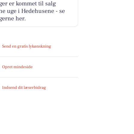
ger er kommet til salg
ne uge i Hedehusene - se
gerne her.
Send en gratis lykønskning
Opret mindeside
Indsend dit læserbidrag