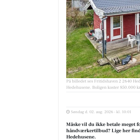
På billedet ses Fritidshaven 2 2640 Hede
Hedehusene. Boligen koster 850.000 kr
Søndag d. 02. aug. 2026 - kl. 10:01
Måske vil du ikke betale meget fo
håndværkertilbud? Lige her finder
Hedehusene.