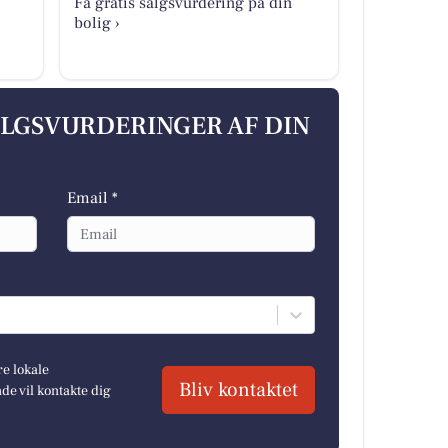
Få gratis salgsvurdering på din
bolig ›
ALGSVURDERINGER AF DIN
Email *
re lokale
Bliv kontaktet
e vil kontakte dig