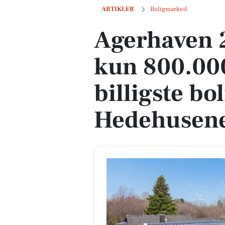
Agerhaven 2 er til salg for kun 800.000 
ARTIKLER
Boligmarked
Agerhaven 2 
kun 800.000
billigste bol
Hedehusene