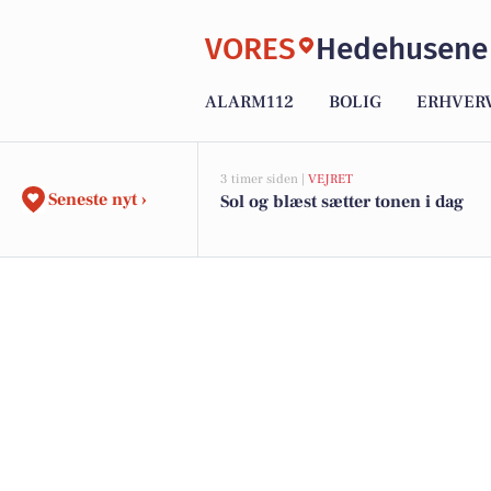
VORES
Hedehusene
ALARM112
BOLIG
ERHVER
3 timer siden |
VEJRET
Seneste nyt ›
Sol og blæst sætter tonen i dag