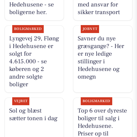
Hedehusene - se
med ansvar for
boligerne her.
sikker transport
BOLIGMARKED
JOBNYT
Lyngevej 29, Fløng
Savner du nye
i Hedehusene er
græsgange? - Her
solgt for
er nye ledige
4.615.000 - se
stillinger i
køberen og 2
Hedehusene og
andre solgte
omegn
boliger
VEJRET
BOLIGMARKED
Sol og blæst
Top 6 over dyreste
sætter tonen i dag
boliger til salg i
Hedehusene.
Priser op til