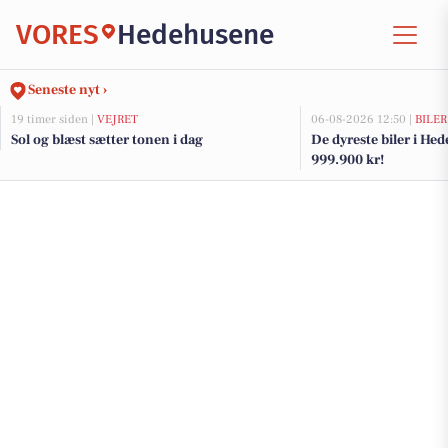
VORES
Hedehusene
Seneste nyt ›
19 timer siden |
VEJRET
06-08-2026 12:50 |
BILER
Sol og blæst sætter tonen i dag
De dyreste biler i Hed
999.900 kr!