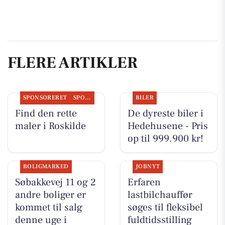
FLERE ARTIKLER
SPONSORERET
SPONSORERET INDHOLD
BILER
Find den rette
De dyreste biler i
maler i Roskilde
Hedehusene - Pris
op til 999.900 kr!
BOLIGMARKED
JOBNYT
Søbakkevej 11 og 2
Erfaren
andre boliger er
lastbilchauffør
kommet til salg
søges til fleksibel
denne uge i
fuldtidsstilling