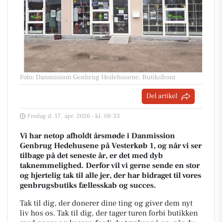
Foto: Danmisison Genbrug Hedehusene
.
Butiksfront
Del artikel
Fredag d. 17. apr. 2026 - kl. 08:33
Vi har netop afholdt årsmøde i Danmission
Genbrug Hedehusene på Vesterkøb 1, og når vi ser
tilbage på det seneste år, er det med dyb
taknemmelighed. Derfor vil vi gerne sende en stor
og hjertelig tak til alle jer, der har bidraget til vores
genbrugsbutiks fællesskab og succes.
Tak til dig, der donerer dine ting og giver dem nyt
liv hos os. Tak til dig, der tager turen forbi butikken