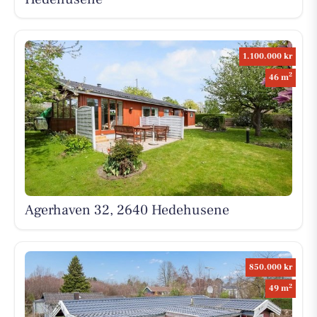
1.100.000 kr
2
46 m
Agerhaven 32, 2640 Hedehusene
850.000 kr
2
49 m