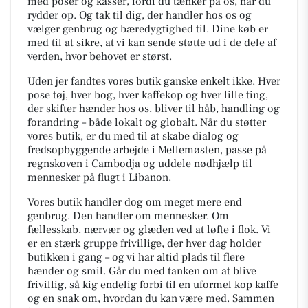
med poser og kasser, fordi du tænker på os, når du
rydder op. Og tak til dig, der handler hos os og
vælger genbrug og bæredygtighed til. Dine køb er
med til at sikre, at vi kan sende støtte ud i de dele af
verden, hvor behovet er størst.
Uden jer fandtes vores butik ganske enkelt ikke. Hver
pose tøj, hver bog, hver kaffekop og hver lille ting,
der skifter hænder hos os, bliver til håb, handling og
forandring – både lokalt og globalt. Når du støtter
vores butik, er du med til at skabe dialog og
fredsopbyggende arbejde i Mellemøsten, passe på
regnskoven i Cambodja og uddele nødhjælp til
mennesker på flugt i Libanon.
Vores butik handler dog om meget mere end
genbrug. Den handler om mennesker. Om
fællesskab, nærvær og glæden ved at løfte i flok. Vi
er en stærk gruppe frivillige, der hver dag holder
butikken i gang – og vi har altid plads til flere
hænder og smil. Går du med tanken om at blive
frivillig, så kig endelig forbi til en uformel kop kaffe
og en snak om, hvordan du kan være med. Sammen