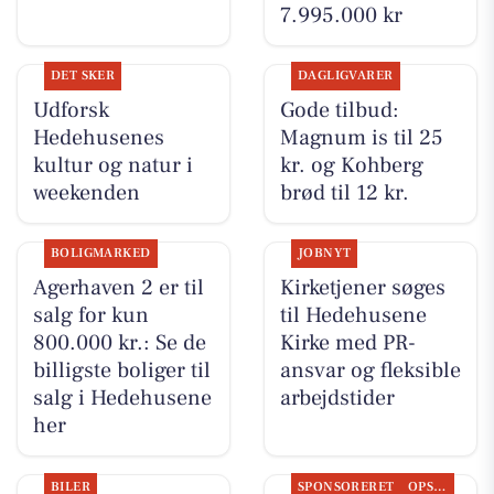
7.995.000 kr
DET SKER
DAGLIGVARER
Udforsk
Gode tilbud:
Hedehusenes
Magnum is til 25
kultur og natur i
kr. og Kohberg
weekenden
brød til 12 kr.
BOLIGMARKED
JOBNYT
Agerhaven 2 er til
Kirketjener søges
salg for kun
til Hedehusene
800.000 kr.: Se de
Kirke med PR-
billigste boliger til
ansvar og fleksible
salg i Hedehusene
arbejdstider
her
BILER
SPONSORERET
OPSLAGSTAVLEN