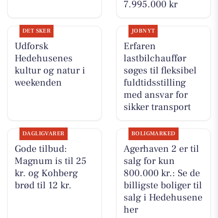
7.995.000 kr
DET SKER
JOBNYT
Udforsk
Erfaren
Hedehusenes
lastbilchauffør
kultur og natur i
søges til fleksibel
weekenden
fuldtidsstilling
med ansvar for
sikker transport
DAGLIGVARER
BOLIGMARKED
Gode tilbud:
Agerhaven 2 er til
Magnum is til 25
salg for kun
kr. og Kohberg
800.000 kr.: Se de
brød til 12 kr.
billigste boliger til
salg i Hedehusene
her