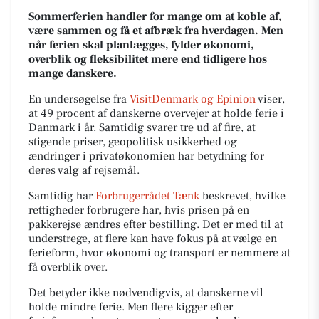
Sommerferien handler for mange om at koble af,
være sammen og få et afbræk fra hverdagen. Men
når ferien skal planlægges, fylder økonomi,
overblik og fleksibilitet mere end tidligere hos
mange danskere.
En undersøgelse fra
VisitDenmark og Epinion
viser,
at 49 procent af danskerne overvejer at holde ferie i
Danmark i år. Samtidig svarer tre ud af fire, at
stigende priser, geopolitisk usikkerhed og
ændringer i privatøkonomien har betydning for
deres valg af rejsemål.
Samtidig har
Forbrugerrådet Tænk
beskrevet, hvilke
rettigheder forbrugere har, hvis prisen på en
pakkerejse ændres efter bestilling. Det er med til at
understrege, at flere kan have fokus på at vælge en
ferieform, hvor økonomi og transport er nemmere at
få overblik over.
Det betyder ikke nødvendigvis, at danskerne vil
holde mindre ferie. Men flere kigger efter