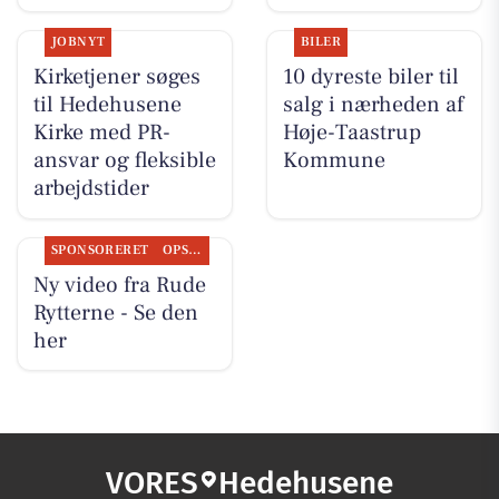
JOBNYT
BILER
Kirketjener søges
10 dyreste biler til
til Hedehusene
salg i nærheden af
Kirke med PR-
Høje-Taastrup
ansvar og fleksible
Kommune
arbejdstider
SPONSORERET
OPSLAGSTAVLEN
Ny video fra Rude
Rytterne - Se den
her
VORES
Hedehusene