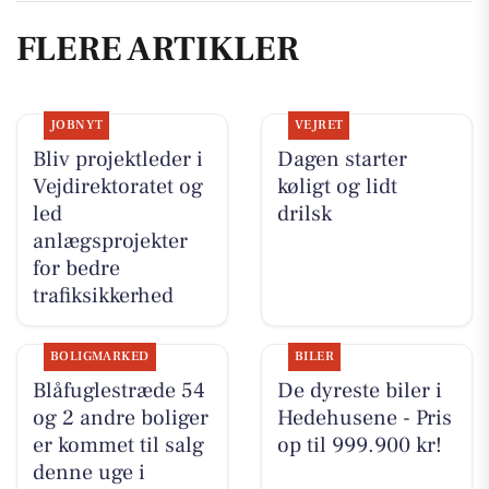
FLERE ARTIKLER
JOBNYT
VEJRET
Bliv projektleder i
Dagen starter
Vejdirektoratet og
køligt og lidt
led
drilsk
anlægsprojekter
for bedre
trafiksikkerhed
BOLIGMARKED
BILER
Blåfuglestræde 54
De dyreste biler i
og 2 andre boliger
Hedehusene - Pris
er kommet til salg
op til 999.900 kr!
denne uge i