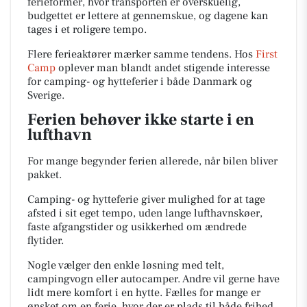
ferieformer, hvor transporten er overskuelig,
budgettet er lettere at gennemskue, og dagene kan
tages i et roligere tempo.
Flere ferieaktører mærker samme tendens. Hos
First
Camp
oplever man blandt andet stigende interesse
for camping- og hytteferier i både Danmark og
Sverige.
Ferien behøver ikke starte i en
lufthavn
For mange begynder ferien allerede, når bilen bliver
pakket.
Camping- og hytteferie giver mulighed for at tage
afsted i sit eget tempo, uden lange lufthavnskøer,
faste afgangstider og usikkerhed om ændrede
flytider.
Nogle vælger den enkle løsning med telt,
campingvogn eller autocamper. Andre vil gerne have
lidt mere komfort i en hytte. Fælles for mange er
ønsket om en ferie, hvor der er plads til både frihed,