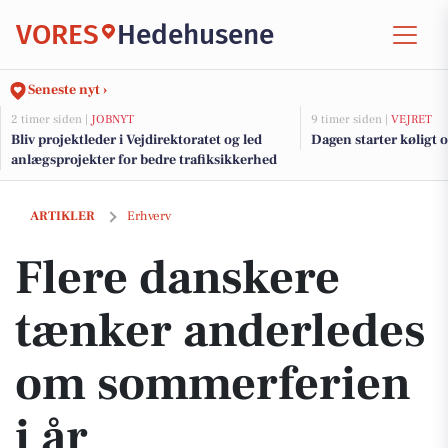
VORES
Hedehusene
Seneste nyt ›
2 timer siden |
JOBNYT
9 timer siden |
VEJRET
Bliv projektleder i Vejdirektoratet og led
Dagen starter køligt og
anlægsprojekter for bedre trafiksikkerhed
Flere danskere tænker anderledes om sommerferien i år
ARTIKLER
Erhverv
Flere danskere
tænker anderledes
om sommerferien
i år