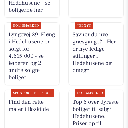
Hedehusene - se
boligerne her.
BOLIGMARKED
JOBNYT
Lyngevej 29, Fløng
Savner du nye
i Hedehusene er
græsgange? - Her
solgt for
er nye ledige
4.615.000 - se
stillinger i
køberen og 2
Hedehusene og
andre solgte
omegn
boliger
SPONSORERET
SPONSORERET INDHOLD
BOLIGMARKED
Find den rette
Top 6 over dyreste
maler i Roskilde
boliger til salg i
Hedehusene.
Priser op til