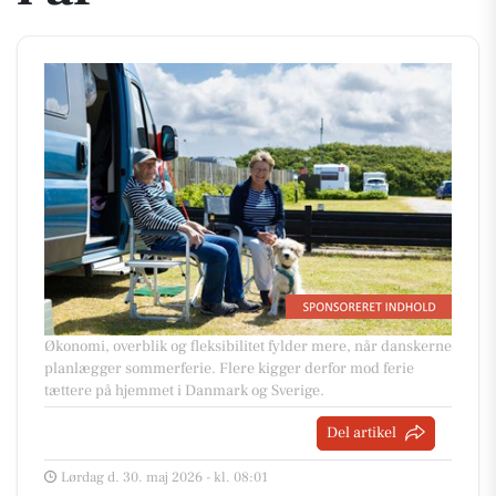
Økonomi, overblik og fleksibilitet fylder mere, når danskerne
planlægger sommerferie. Flere kigger derfor mod ferie
tættere på hjemmet i Danmark og Sverige.
Del artikel
Lørdag d. 30. maj 2026 - kl. 08:01