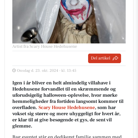
Artist fra Scary House Hedehusene
Del artikel
Onsdag d. 23. okt. 2024 - kl. 13:45
Igen i år bliver en helt almindelig villahave i
Hedehusene forvandlet til en skræmmende og
uforudsigelig halloween-oplevelse, hvor mørke
hemmeligheder fra fortiden langsomt kommer til
overfladen.
Scary House Hedehusene
, som har
vokset sig større og mere uhyggeligt for hvert år,
er klar til at give besøgende et gys, de sent vil
glemme.
Bag eventet står en dedikeret familie sammen med