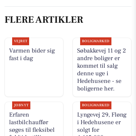
FLERE ARTIKLER
VEJRET
BOLIGMARKED
Varmen bider sig
Søbakkevej 11 og 2
fast i dag
andre boliger er
kommet til salg
denne uge i
Hedehusene - se
boligerne her.
JOBNYT
BOLIGMARKED
Erfaren
Lyngevej 29, Fløng
lastbilchauffør
i Hedehusene er
søges til fleksibel
solgt for