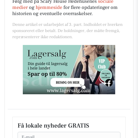
Følg med på Scary House Hedehusenes
sociale
medier
og
hjemmeside
for flere opdateringer om
historien og eventuelle overraskelser.
Denne artikel er udarbejdet af 3. part. Indholdet er hverken
sponsoreret eller betalt. De holdninger, der måtte fremgå,
repræsenterer ikke redaktionen.
Få lokale nyheder GRATIS
Email