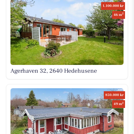
1.100.000 kr
2
46 m
Agerhaven 32, 2640 Hedehusene
850.000 kr
2
49 m