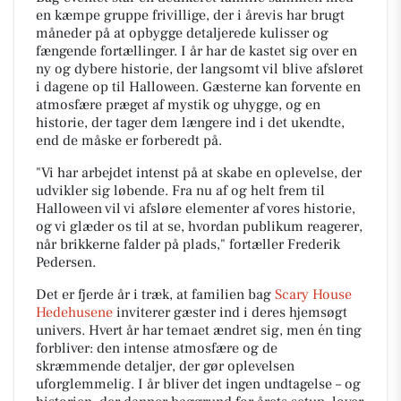
en kæmpe gruppe frivillige, der i årevis har brugt
måneder på at opbygge detaljerede kulisser og
fængende fortællinger. I år har de kastet sig over en
ny og dybere historie, der langsomt vil blive afsløret
i dagene op til Halloween. Gæsterne kan forvente en
atmosfære præget af mystik og uhygge, og en
historie, der tager dem længere ind i det ukendte,
end de måske er forberedt på.
"Vi har arbejdet intenst på at skabe en oplevelse, der
udvikler sig løbende. Fra nu af og helt frem til
Halloween vil vi afsløre elementer af vores historie,
og vi glæder os til at se, hvordan publikum reagerer,
når brikkerne falder på plads,"
fortæller Frederik
Pedersen.
Det er fjerde år i træk, at familien bag
Scary House
Hedehusene
inviterer gæster ind i deres hjemsøgt
univers. Hvert år har temaet ændret sig, men én ting
forbliver: den intense atmosfære og de
skræmmende detaljer, der gør oplevelsen
uforglemmelig. I år bliver det ingen undtagelse – og