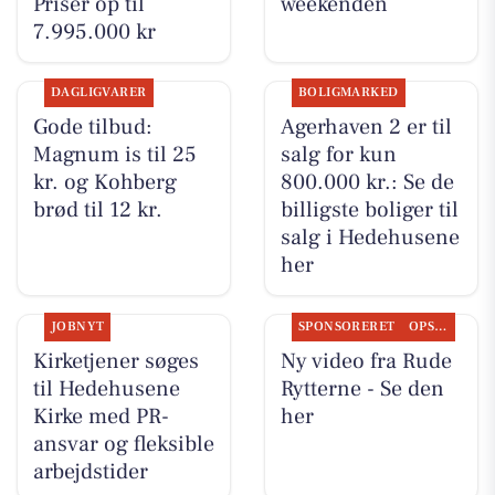
Priser op til
weekenden
7.995.000 kr
DAGLIGVARER
BOLIGMARKED
Gode tilbud:
Agerhaven 2 er til
Magnum is til 25
salg for kun
kr. og Kohberg
800.000 kr.: Se de
brød til 12 kr.
billigste boliger til
salg i Hedehusene
her
JOBNYT
SPONSORERET
OPSLAGSTAVLEN
Kirketjener søges
Ny video fra Rude
til Hedehusene
Rytterne - Se den
Kirke med PR-
her
ansvar og fleksible
arbejdstider