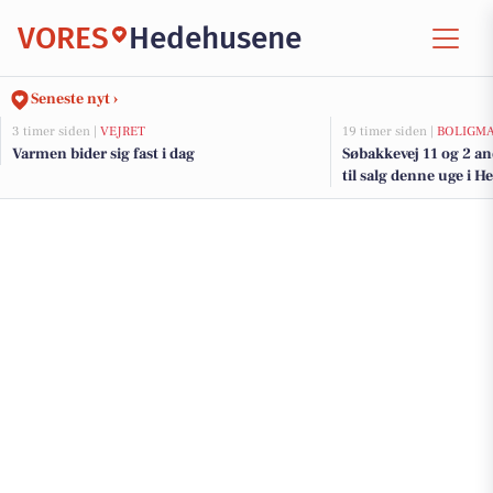
VORES
Hedehusene
Seneste nyt ›
3 timer siden |
VEJRET
19 timer siden |
BOLIGM
Varmen bider sig fast i dag
Søbakkevej 11 og 2 a
til salg denne uge i H
boligerne her.