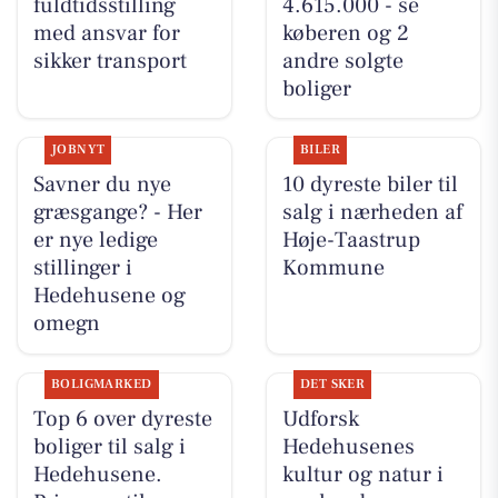
fuldtidsstilling
4.615.000 - se
med ansvar for
køberen og 2
sikker transport
andre solgte
boliger
JOBNYT
BILER
Savner du nye
10 dyreste biler til
græsgange? - Her
salg i nærheden af
er nye ledige
Høje-Taastrup
stillinger i
Kommune
Hedehusene og
omegn
BOLIGMARKED
DET SKER
Top 6 over dyreste
Udforsk
boliger til salg i
Hedehusenes
Hedehusene.
kultur og natur i