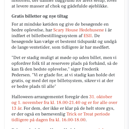
historien, der danner baggrund for årets setup, lover
at levere masser af chok og gådefulde øjeblikke.
Gratis billetter og nye tiltag
For at mindske køtiden og give de besøgende en
bedre oplevelse, har
Scary House Hedehusene
i år
indført et billetbestillingssystem af
ESII
. De
besøgende kan vælge et bestemt tidspunkt og undgå
de lange ventetider, som tidligere år har medført.
"Det er stadig muligt at møde op uden billet, men vi
opfordrer folk til at reservere plads på forhånd, så de
kan få den bedste oplevelse,"
siger Frederik
Pedersen.
"Vi er glade for, at vi stadig kan holde det
gratis, og med det nye billetsystem, sikrer vi at der
er bedre plads til alle"
Halloween-arrangementet foregår den
31. oktober
og 1. november fra kl. 18.00-21.40 og er for alle over
13 år
. For dem, der ikke er klar på de helt store gys,
er der også en børnevenlig
Trick or Treat periode
tidligere på dagen fra kl. 16.00-18.00
.