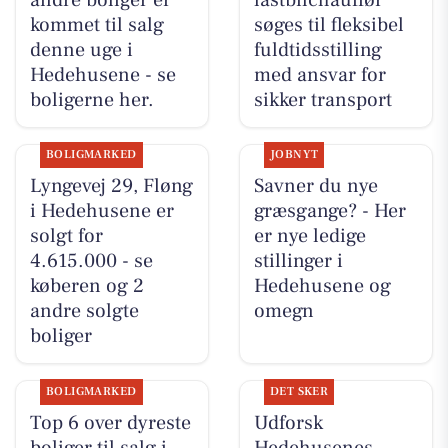
andre boliger er
lastbilchauffør
kommet til salg
søges til fleksibel
denne uge i
fuldtidsstilling
Hedehusene - se
med ansvar for
boligerne her.
sikker transport
BOLIGMARKED
JOBNYT
Lyngevej 29, Fløng
Savner du nye
i Hedehusene er
græsgange? - Her
solgt for
er nye ledige
4.615.000 - se
stillinger i
køberen og 2
Hedehusene og
andre solgte
omegn
boliger
BOLIGMARKED
DET SKER
Top 6 over dyreste
Udforsk
boliger til salg i
Hedehusenes