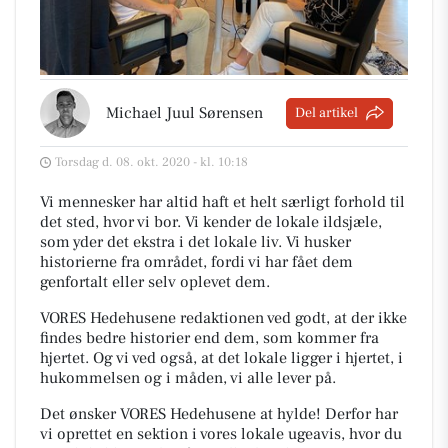
Michael Juul Sørensen
Del artikel
Torsdag d. 08. okt. 2020 - kl. 10:18
Vi mennesker har altid haft et helt særligt forhold til
det sted, hvor vi bor. Vi kender de lokale ildsjæle,
som yder det ekstra i det lokale liv. Vi husker
historierne fra området, fordi vi har fået dem
genfortalt eller selv oplevet dem.
VORES Hedehusene redaktionen ved godt, at der ikke
findes bedre historier end dem, som kommer fra
hjertet. Og vi ved også, at det lokale ligger i hjertet, i
hukommelsen og i måden, vi alle lever på.
Det ønsker VORES Hedehusene at hylde! Derfor har
vi oprettet en sektion i vores lokale ugeavis, hvor du