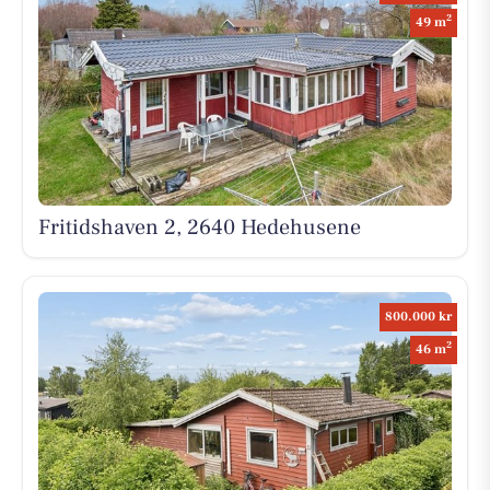
2
49 m
Fritidshaven 2, 2640 Hedehusene
800.000 kr
2
46 m