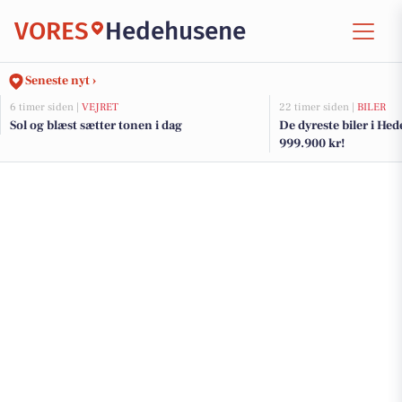
VORES
Hedehusene
Seneste nyt ›
6 timer siden |
VEJRET
22 timer siden |
BILER
Sol og blæst sætter tonen i dag
De dyreste biler i Hed
999.900 kr!