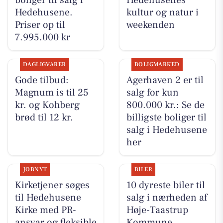
Hedehusene.
kultur og natur i
Priser op til
weekenden
7.995.000 kr
DAGLIGVARER
BOLIGMARKED
Gode tilbud:
Agerhaven 2 er til
Magnum is til 25
salg for kun
kr. og Kohberg
800.000 kr.: Se de
brød til 12 kr.
billigste boliger til
salg i Hedehusene
her
JOBNYT
BILER
Kirketjener søges
10 dyreste biler til
til Hedehusene
salg i nærheden af
Kirke med PR-
Høje-Taastrup
ansvar og fleksible
Kommune