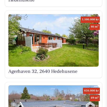
Hedehusene
1.100.000 kr
2
46 m
Agerhaven 32, 2640 Hedehusene
850.000 kr
2
49 m