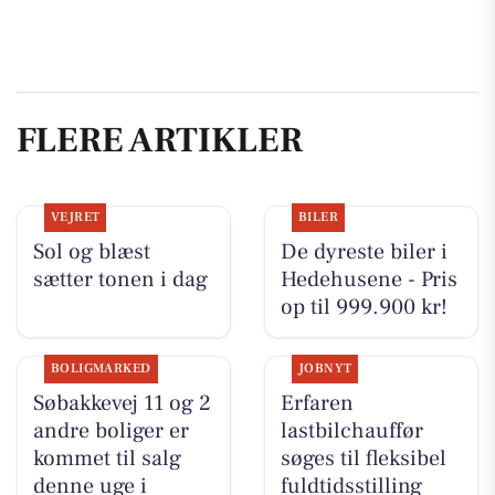
FLERE ARTIKLER
VEJRET
BILER
Sol og blæst
De dyreste biler i
sætter tonen i dag
Hedehusene - Pris
op til 999.900 kr!
BOLIGMARKED
JOBNYT
Søbakkevej 11 og 2
Erfaren
andre boliger er
lastbilchauffør
kommet til salg
søges til fleksibel
denne uge i
fuldtidsstilling