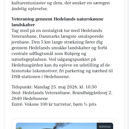
kulturentusiaster og dem, der ønsker en særegen
åndelig oplevelse.
Veterantog gennem Hedelands naturskønne
landskaber
Tag med på en nostalgisk tur med Hedelands
Veteranbane, Danmarks længste smalsporede
jernbane. Den 5 km lange strækning fører dig
gennem Hedelands smukke landskaber og forbi
centrale udflugtsmål som Rubjerg og
naturlegepladsen. Ved udgangspunktet på
Hedehusgården kan du opleve en udstilling af de
historiske lokomotiver, fri parkering og nærhed til
DSB-stationen i Hedehusene.
Tidspunkt: Mandag 25. maj 2026, kl. 10:30
Sted: Hedelands Veteranbane, Brandhøjgårdsvej 2,
2640 Hedehusene
Entré: Voksne 100 kr tur/retur, børn ½ pris
MANDAG