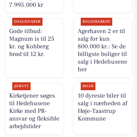
7.995.000 kr
DAGLIGVARER
BOLIGMARKED
Gode tilbud:
Agerhaven 2 er til
Magnum is til 25
salg for kun
kr. og Kohberg
800.000 kr.: Se de
brød til 12 kr.
billigste boliger til
salg i Hedehusene
her
JOBNYT
BILER
Kirketjener søges
10 dyreste biler til
til Hedehusene
salg i nærheden af
Kirke med PR-
Høje-Taastrup
ansvar og fleksible
Kommune
arbejdstider