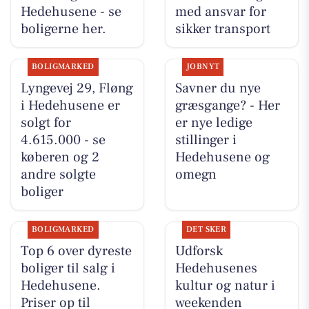
Hedehusene - se
med ansvar for
boligerne her.
sikker transport
BOLIGMARKED
JOBNYT
Lyngevej 29, Fløng
Savner du nye
i Hedehusene er
græsgange? - Her
solgt for
er nye ledige
4.615.000 - se
stillinger i
køberen og 2
Hedehusene og
andre solgte
omegn
boliger
BOLIGMARKED
DET SKER
Top 6 over dyreste
Udforsk
boliger til salg i
Hedehusenes
Hedehusene.
kultur og natur i
Priser op til
weekenden