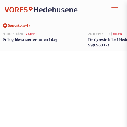
VORES
Hedehusene
Seneste nyt ›
4 timer siden |
VEJRET
20 timer siden |
BILER
Sol og blæst sætter tonen i dag
De dyreste biler i Hed
999.900 kr!