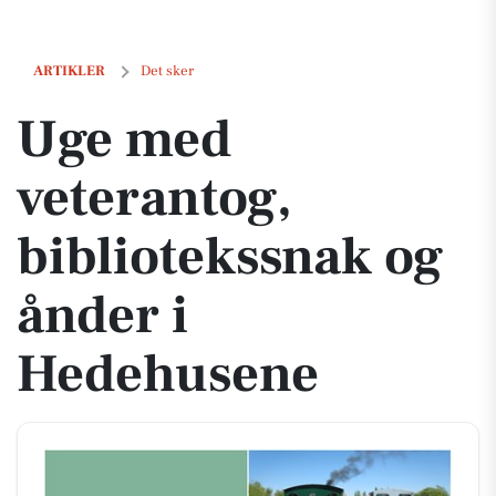
Uge med veterantog, bibliotekssnak og ånder i Hedehusene
ARTIKLER
Det sker
Uge med
veterantog,
bibliotekssnak og
ånder i
Hedehusene