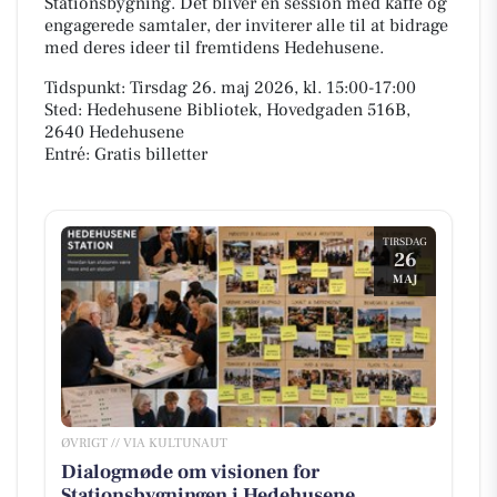
Stationsbygning. Det bliver en session med kaffe og
engagerede samtaler, der inviterer alle til at bidrage
med deres ideer til fremtidens Hedehusene.
Tidspunkt: Tirsdag 26. maj 2026, kl. 15:00-17:00
Sted: Hedehusene Bibliotek, Hovedgaden 516B,
2640 Hedehusene
Entré: Gratis billetter
TIRSDAG
26
MAJ
ØVRIGT // VIA KULTUNAUT
Dialogmøde om visionen for
Stationsbygningen i Hedehusene