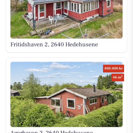
Fritidshaven 2, 2640 Hedehusene
800.000 kr
2
46 m