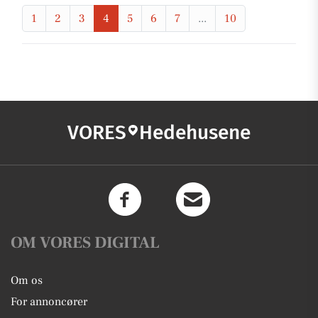
1
2
3
4
5
6
7
...
10
VORES
Hedehusene
OM VORES DIGITAL
Om os
For annoncører