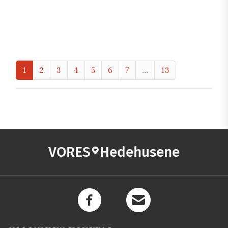
1
2
3
4
5
6
7
...
13
VORES
Hedehusene