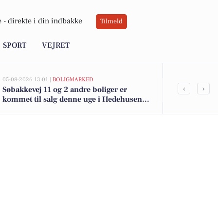
 -
direkte i din indbakke
Tilmeld
SPORT
VEJRET
05-08-2026 13:01 |
BOLIGMARKED
05-08-2026 13:01
‹
›
Søbakkevej 11 og 2 andre boliger er
Top 6 over dy
kommet til salg denne uge i Hedehusene -
Hedehusene. 
se boligerne her.