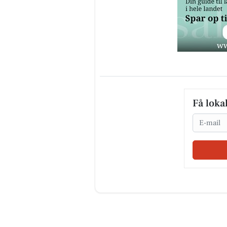
Få loka
Email