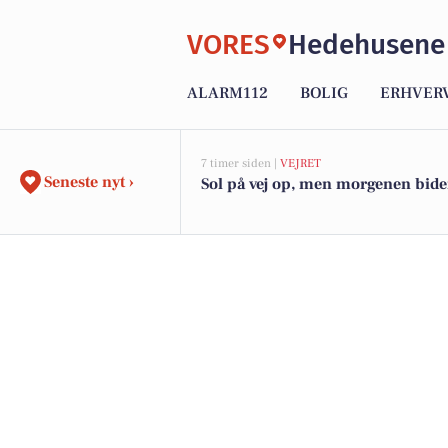
VORES
Hedehusene
ALARM112
BOLIG
ERHVER
7 timer siden |
VEJRET
Seneste nyt ›
Sol på vej op, men morgenen bider