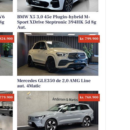
 V6
BMW X5 3,0 45e Plugin-hybrid M-
8g
Sport XDrive Steptronic 394HK 5d 8g
Aut.
 824.900
kr. 799.900
Mercedes GLE350 de 2,0 AMG Line
aut. 4Matic
 779.900
kr. 768.900