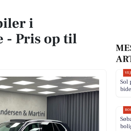
 til 999.900 kr!
iler i
- Pris op til
ME
!
AR
VE
Sol
bide
BO
Søba
boli