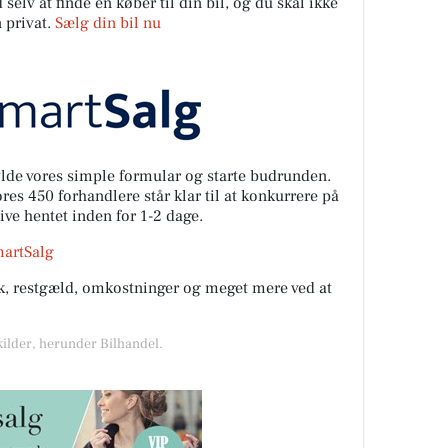
elv at finde en køber til din bil, og du skal ikke
 privat.
Sælg din bil nu
fylde vores simple formular og starte budrunden.
es 450 forhandlere står klar til at konkurrere på
live hentet inden for 1-2 dage.
martSalg
rik, restgæld, omkostninger og meget mere ved at
kilder, herunder Bilhandel.