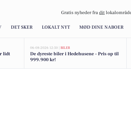
Gratis nyheder fra
dit
lokalområde
V
DET SKER
LOKALT NYT
MØD DINE NABOER
06-08-2026 12:50 |
BILER
 lidt
De dyreste biler i Hedehusene - Pris op til
999.900 kr!