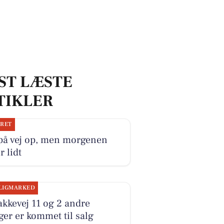
ST LÆSTE
TIKLER
JRET
 på vej op, men morgenen
r lidt
LIGMARKED
kkevej 11 og 2 andre
ger er kommet til salg