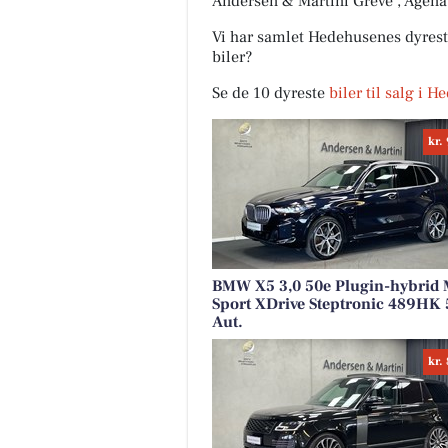
Andersen & Martini Greve , Agena
Vi har samlet Hedehusenes dyreste
biler?
Se de 10 dyreste
biler til salg i 
kr.
BMW X5 3,0 50e Plugin-hybrid 
Sport XDrive Steptronic 489HK 
Aut.
kr.