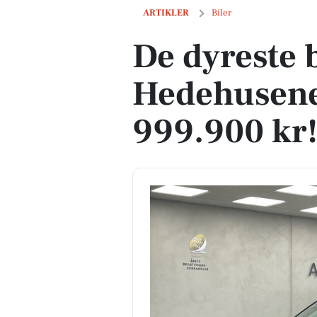
De dyreste biler i Hedehusene - Pris op
ARTIKLER
Biler
De dyreste b
Hedehusene 
999.900 kr