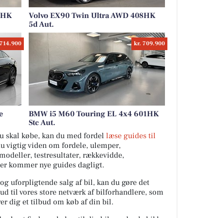
8HK
Volvo EX90 Twin Ultra AWD 408HK
5d Aut.
 714.900
kr. 709.900
e
BMW i5 M60 Touring EL 4x4 601HK
Stc Aut.
 du skal købe, kan du med fordel
læse guides til
du vigtig viden om fordele, ulemper,
ilmodeller, testresultater, rækkevidde,
Der kommer nye guides dagligt.
 og uforpligtende salg af bil, kan du gøre det
ud til vores store netværk af bilforhandlere, som
er dig et tilbud om køb af din bil.