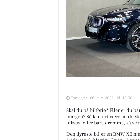
Torsdag d. 06. aug. 2026 - kl. 12:50
Skal du på bilferie? Eller er du b
morgen? Så kan det være, at du ska
luksus, eller bare drømme, så se 
Den dyreste bil er en BMW X5 me