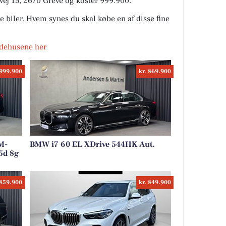
vej 15, 2670 Greve og koster 999.900.
 biler. Hvem synes du skal købe en af disse fine
Hedehusene her
 999.900
kr. 869.900
M-
BMW i7 60 EL XDrive 544HK Aut.
5d 8g
 859.900
kr. 849.900