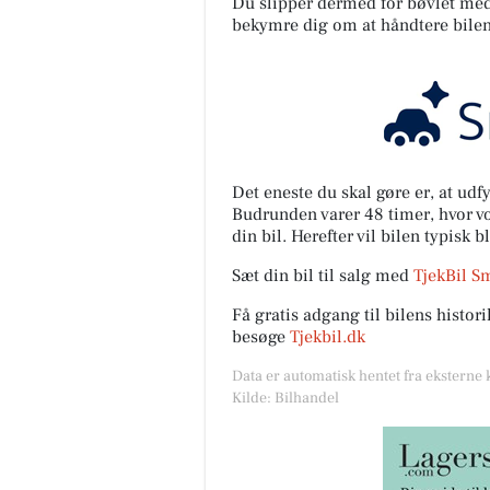
Du slipper dermed for bøvlet med s
bekymre dig om at håndtere bilen
Det eneste du skal gøre er, at ud
Budrunden varer 48 timer, hvor vor
din bil. Herefter vil bilen typisk b
Sæt din bil til salg med
TjekBil S
Få gratis adgang til bilens histo
besøge
Tjekbil.dk
Data er automatisk hentet fra eksterne 
Kilde: Bilhandel