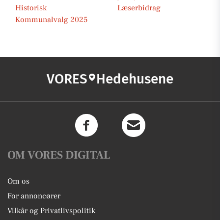
Historisk
Læserbidrag
Kommunalvalg 2025
VORES
Hedehusene
OM VORES DIGITAL
Om os
For annoncører
Vilkår og Privatlivspolitik