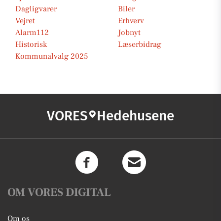
Dagligvarer
Biler
Vejret
Erhverv
Alarm112
Jobnyt
Historisk
Læserbidrag
Kommunalvalg 2025
VORES
Hedehusene
OM VORES DIGITAL
Om os