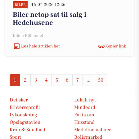
16-07-2026 12:26
BILER
Biler netop sat til salg i
Hedehusene
Kilde: Bilhandel
Læs hele artiklen her
Kopiér link
1
2
3
4
5
6
7
...
50
Det sker
Lokalt nyt
Erhvervsprofil
Mindeord
Lykønskning
Fakta om
Opslagstavlen
Husstand
Krop & Sundhed
Mød dine naboer
Sport
Boligmarked